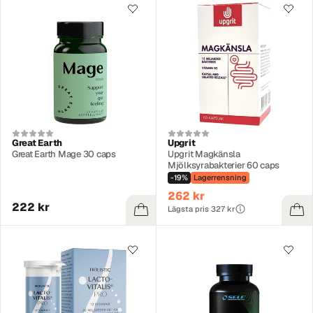
Great Earth
Upgrit
Great Earth Mage 30 caps
Upgrit Magkänsla
Mjölksyrabakterier 60 caps
-19%
Lagerrensning
262 kr
222 kr
Lägsta pris 327 kr