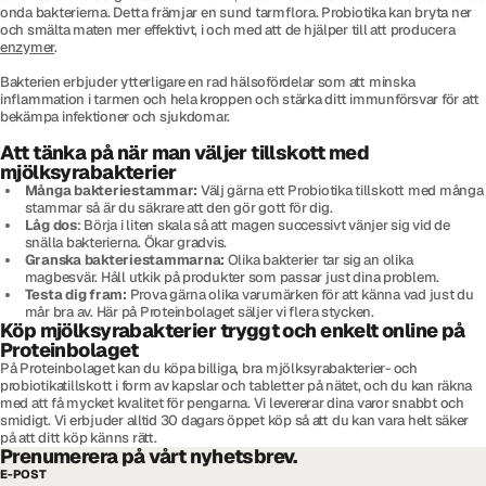
onda bakterierna. Detta främjar en sund tarmflora. Probiotika kan bryta ner
och smälta maten mer effektivt, i och med att de hjälper till att producera
enzymer
.
Bakterien erbjuder ytterligare en rad hälsofördelar som att minska
inflammation i tarmen och hela kroppen och stärka ditt immunförsvar för att
bekämpa infektioner och sjukdomar.
Att tänka på när man väljer tillskott med
mjölksyrabakterier
Många bakteriestammar:
Välj gärna ett Probiotika tillskott med många
stammar så är du säkrare att den gör gott för dig.
Låg dos
: Börja i liten skala så att magen successivt vänjer sig vid de
snälla bakterierna. Ökar gradvis.
Granska bakteriestammarna:
Olika bakterier tar sig an olika
magbesvär. Håll utkik på produkter som passar just dina problem.
Testa dig fram:
Prova gärna olika varumärken för att känna vad just du
mår bra av. Här på Proteinbolaget säljer vi flera stycken.
Köp mjölksyrabakterier tryggt och enkelt online på
Proteinbolaget
På Proteinbolaget kan du köpa billiga, bra mjölksyrabakterier- och
probiotikatillskott i form av kapslar och tabletter på nätet, och du kan räkna
med att få mycket kvalitet för pengarna. Vi levererar dina varor snabbt och
smidigt. Vi erbjuder alltid 30 dagars öppet köp så att du kan vara helt säker
på att ditt köp känns rätt.
Prenumerera på vårt nyhetsbrev.
E-POST