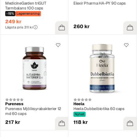
MedicineGarden triGUT
Elexir Pharma HA-PY 90 caps
Tarmbalans 100 caps
-19%
Lagerrensning
249 kr
260 kr
Lägsta pris 311 kr
Pureness
Heela
Pureness Mjölksyrabakterier 12
Heela Dubbelbiotika 60 caps
md 60 caps
Nyhet
217 kr
118 kr