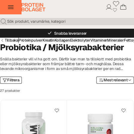
Snabba leveranser
Tillbaka
Proteinpulver
Kreatin
Kollagen
Elektrolyter
Vitaminer
Mineraler
Fetts
Probiotika / Mjölksyrabakterier
Snälla bakterier vill vi ha gott om. Därför kan man ta tillskott med probiotika
eller mjölksyrabakterier som främjar bättre tarm- och maghälsa. Dessa
levande mikroorganismer i form av små mjölksyrabakterier ger en rad
fördelar, och konkurrerar ut skadliga bakterier i tarmen. Det i sin tur ökar
tarmens motståndskraft mot infektioner. Här finner du probiotika eller
Filtrera
Mest relevant
mjölksyrabakterier till bra priser och av hög kvalitet. Vi har ett brett utbud
med välkända varumärken så att du kan hitta något som passar dig och din
27 produkter
mage.