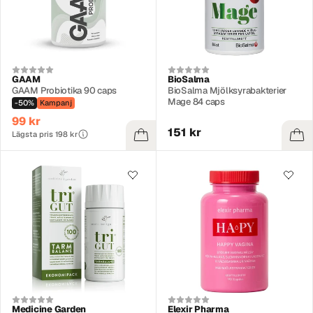
GAAM
BioSalma
GAAM Probiotika 90 caps
BioSalma Mjölksyrabakterier
Mage 84 caps
-50%
Kampanj
99 kr
151 kr
Lägsta pris 198 kr
Medicine Garden
Elexir Pharma