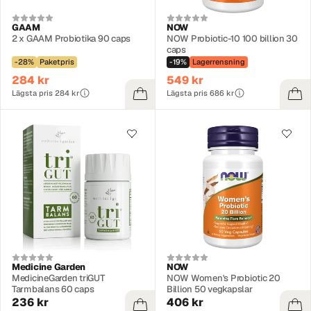
GAAM
NOW
2 x GAAM Probiotika 90 caps
NOW Probiotic-10 100 billion 30
caps
-28%
Paketpris
-19%
Lagerrensning
284 kr
549 kr
Lägsta pris 284 kr
Lägsta pris 686 kr
Medicine Garden
NOW
MedicineGarden triGUT
NOW Women's Probiotic 20
Tarmbalans 60 caps
Billion 50 vegkapslar
236 kr
406 kr