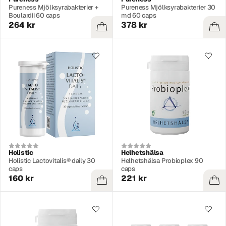
Pureness Mjölksyrabakterier +
Pureness Mjölksyrabakterier 30
Boulardii 60 caps
md 60 caps
264 kr
378 kr
Holistic
Helhetshälsa
Holistic Lactovitalis® daily 30
Helhetshälsa Probioplex 90
caps
caps
160 kr
221 kr