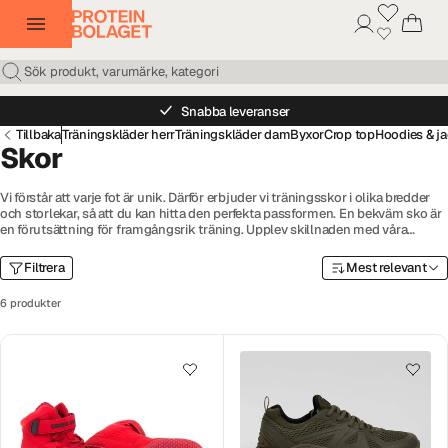
Snabba leveranser
Tillbaka
Träningskläder herr
Träningskläder dam
Byxor
Crop top
Hoodies & j
Skor
Vi förstår att varje fot är unik. Därför erbjuder vi träningsskor i olika bredder
och storlekar, så att du kan hitta den perfekta passformen. En bekväm sko är
en förutsättning för framgångsrik träning. Upplev skillnaden med våra
träningsskor för herr och dam - ett steg närmare dina träningsmål. Oavsett
om det är kraftfulla löprundor, intensivt gymträning eller mångsidig träning,
Filtrera
Mest relevant
är våra skor din pålitliga partner på vägen mot en aktiv och hälsosam livsstil.
6 produkter