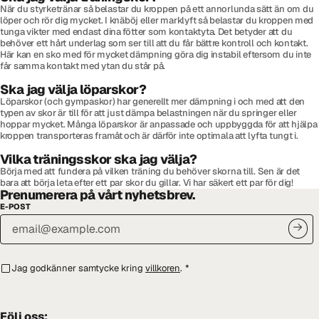
När du styrketränar så belastar du kroppen på ett annorlunda sätt än om du
löper och rör dig mycket. I knäböj eller marklyft så belastar du kroppen med
tunga vikter med endast dina fötter som kontaktyta. Det betyder att du
behöver ett hårt underlag som ser till att du får bättre kontroll och kontakt.
Här kan en sko med för mycket dämpning göra dig instabil eftersom du inte
får samma kontakt med ytan du står på.
Ska jag välja löparskor?
Löparskor (och gympaskor) har generellt mer dämpning i och med att den
typen av skor är till för att just dämpa belastningen när du springer eller
hoppar mycket. Många löparskor är anpassade och uppbyggda för att hjälpa
kroppen transporteras framåt och är därför inte optimala att lyfta tungt i.
Vilka träningsskor ska jag välja?
Börja med att fundera på vilken träning du behöver skorna till. Sen är det
bara att börja leta efter ett par skor du gillar. Vi har säkert ett par för dig!
Prenumerera på vårt nyhetsbrev.
E-POST
Jag godkänner samtycke kring
villkoren
.
*
Följ oss: