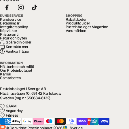
KUNDSERVICE
SHOPPING
Kundservice
Rabattkoder
Betalningar
Produktguider
Integritetspolicy
Proteinbolaget Magazine
Köpvillkor
Varumärken
Prisgaranti
Retur och byten
Spåra din order
Kontakta oss
Vanliga frågor
INFORMATION
Hållbarhet och miljö
Om Proteinbolaget
Karriär
Samarbeten
Proteinbolaget i Sverige AB
Häsängsvägen 10, 691 42 Karlskoga,
Sweden (org.nr 556884-6132)
GAAM
VeganHey
Fitness
© Copyright Proteinbolaget 2026
Sverige