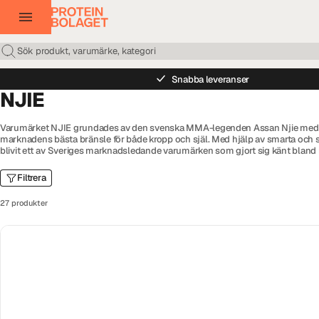
Snabba leveranser
NJIE
Varumärket NJIE grundades av den svenska MMA-legenden Assan Njie med v
marknadens bästa bränsle för både kropp och själ. Med hjälp av smarta och 
blivit ett av Sveriges marknadsledande varumärken som gjort sig känt bland
hälsa utan att för den sakens skull vilja kompromissa med smaken. Serien P
kommit att bli NJIEs största succé någonsin. Här hittar du ett stort utbud av 
Filtrera
proteinshake och bars i flera goda smaker från Propud.
27 produkter