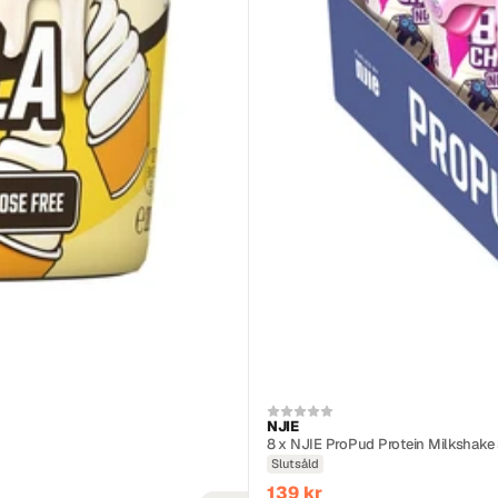
NJIE
8 x NJIE ProPud Protein Milkshak
Slutsåld
139 kr