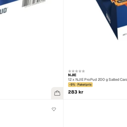
NJIE
12 x NJIE ProPud 200 g Salted Car
-9%
Paketpris
283 kr