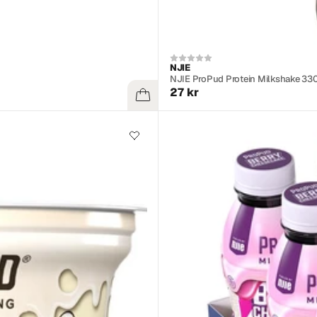
NJIE
NJIE ProPud Protein Milkshake 33
27 kr