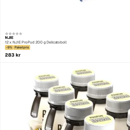
NJIE
12 x NJIE ProPud 200 g Delicatoboll
-9%
Paketpris
283 kr