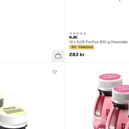
NJIE
12 x NJIE ProPud 200 g Chocolate
-9%
Paketpris
283 kr