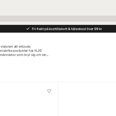
Fri frakt på kosttillskott & hälsokost över 99 kr
isionen att erbjuda
smakrika produkter har NJIE
 människor som bryr sig om sin
roPud lanserades år 2015 och har
billiga milkshakes, puddingar,