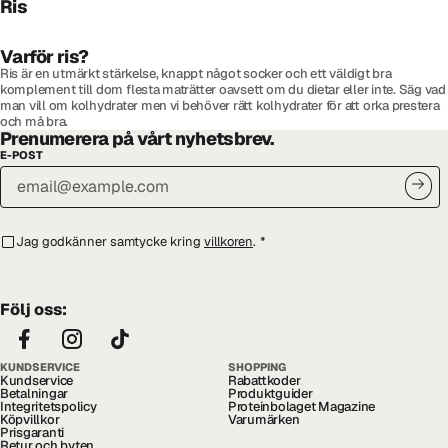
Ris
Varför ris?
Ris är en utmärkt stärkelse, knappt något socker och ett väldigt bra
komplement till dom flesta maträtter oavsett om du dietar eller inte. Säg vad
man vill om kolhydrater men vi behöver rätt kolhydrater för att orka prestera
och må bra.
Prenumerera på vårt nyhetsbrev.
E-POST
Jag godkänner samtycke kring
villkoren
.
*
Följ oss:
KUNDSERVICE
SHOPPING
Kundservice
Rabattkoder
Betalningar
Produktguider
Integritetspolicy
Proteinbolaget Magazine
Köpvillkor
Varumärken
Prisgaranti
Retur och byten