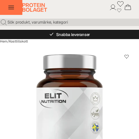
Snabba leveranser
Hem
/
Kosttillskott