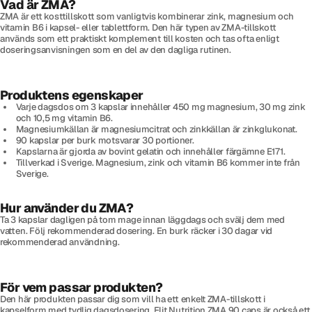
Vad är ZMA?
ZMA är ett kosttillskott som vanligtvis kombinerar zink, magnesium och
vitamin B6 i kapsel- eller tablettform. Den här typen av ZMA-tillskott
används som ett praktiskt komplement till kosten och tas ofta enligt
doseringsanvisningen som en del av den dagliga rutinen.
Produktens egenskaper
Varje dagsdos om 3 kapslar innehåller 450 mg magnesium, 30 mg zink
och 10,5 mg vitamin B6.
Magnesiumkällan är magnesiumcitrat och zinkkällan är zinkglukonat.
90 kapslar per burk motsvarar 30 portioner.
Kapslarna är gjorda av bovint gelatin och innehåller färgämne E171.
Tillverkad i Sverige. Magnesium, zink och vitamin B6 kommer inte från
Sverige.
Hur använder du ZMA?
Ta 3 kapslar dagligen på tom mage innan läggdags och svälj dem med
vatten. Följ rekommenderad dosering. En burk räcker i 30 dagar vid
rekommenderad användning.
För vem passar produkten?
Den här produkten passar dig som vill ha ett enkelt ZMA-tillskott i
kapselform med tydlig dagsdosering. Elit Nutrition ZMA 90 caps är också ett