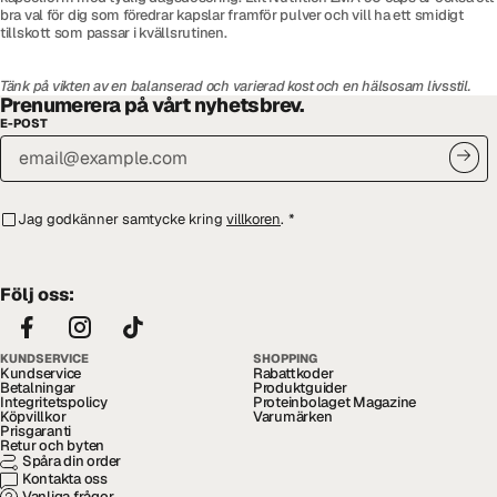
bra val för dig som föredrar kapslar framför pulver och vill ha ett smidigt
tillskott som passar i kvällsrutinen.
Tänk på vikten av en balanserad och varierad kost och en hälsosam livsstil.
Prenumerera på vårt nyhetsbrev.
E-POST
Jag godkänner samtycke kring
villkoren
.
*
Följ oss:
KUNDSERVICE
SHOPPING
Kundservice
Rabattkoder
Betalningar
Produktguider
Integritetspolicy
Proteinbolaget Magazine
Köpvillkor
Varumärken
Prisgaranti
Retur och byten
Spåra din order
Kontakta oss
Vanliga frågor