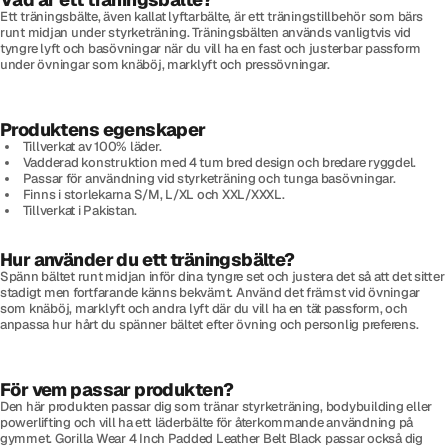
Ett träningsbälte, även kallat lyftarbälte, är ett träningstillbehör som bärs
runt midjan under styrketräning. Träningsbälten används vanligtvis vid
tyngre lyft och basövningar när du vill ha en fast och justerbar passform
under övningar som knäböj, marklyft och pressövningar.
Produktens egenskaper
Tillverkat av 100% läder.
Vadderad konstruktion med 4 tum bred design och bredare ryggdel.
Passar för användning vid styrketräning och tunga basövningar.
Finns i storlekarna S/M, L/XL och XXL/XXXL.
Tillverkat i Pakistan.
Hur använder du ett träningsbälte?
Spänn bältet runt midjan inför dina tyngre set och justera det så att det sitter
stadigt men fortfarande känns bekvämt. Använd det främst vid övningar
som knäböj, marklyft och andra lyft där du vill ha en tät passform, och
anpassa hur hårt du spänner bältet efter övning och personlig preferens.
För vem passar produkten?
Den här produkten passar dig som tränar styrketräning, bodybuilding eller
powerlifting och vill ha ett läderbälte för återkommande användning på
gymmet. Gorilla Wear 4 Inch Padded Leather Belt Black passar också dig