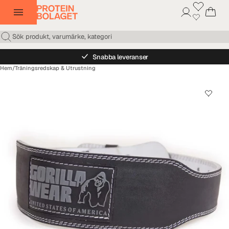
Snabba leveranser
Hem
/
Träningsredskap & Utrustning