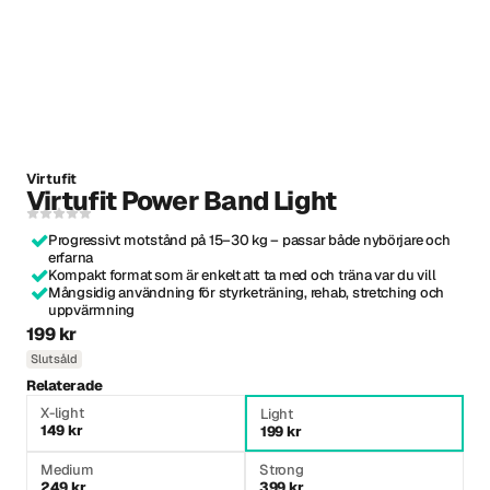
Virtufit
Virtufit Power Band Light
Progressivt motstånd på 15–30 kg – passar både nybörjare och
erfarna
Kompakt format som är enkelt att ta med och träna var du vill
Mångsidig användning för styrketräning, rehab, stretching och
uppvärmning
199 kr
Slutsåld
Relaterade
X-light
Light
149 kr
199 kr
Medium
Strong
249 kr
399 kr