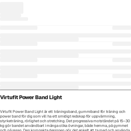
Virtufit Power Band Light
Virtufit Power Band Light är ett träningsband, gummiband för träning och
power band för dig som vill ha ett smidigt redskap för uppvärmning,
styrketräning, rörlighet och stretching. Det progressiva motståndet på 15–30
kg gör bandet användbart i många olika övningar, både hemma, på gymmet
och på resan. Den kompakta designen gör det enkelt att ta med och använda