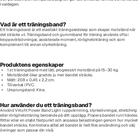
i vardagen.
Vad är ett träningsband?
Ett träningsband är ett elastiskt träningsredskap som skapar motstånd när
det sträcks ut. Träningsband och gummiband för träning används ofta i
kroppsviktsövningar, assisterade moment, rörlighetsträning och som
komplement till annan styrketräning.
Produktens egenskaper
1 st träningsband med lätt, progressivt motstånd på 15–30 kg.
Motståndet ökar gradvis ju mer bandet sträcks.
Mått: 208 x 0,45 x 2,2 cm.
Tillverkat i PVC.
Ursprungsland: Kina.
Hur använder du ett träningsband?
Använd Virtufit Power Band Light i uppvärmning, styrkeövningar, stretching
eller rörlighetsträning beroende på ditt upplägg. Placera bandet runt händer,
fötter eller en stabil fästpunkt och anpassa belastningen genom hur mycket
bandet sträcks. Kontrollera alltid att bandet är helt före användning och välj
övningar som passar din nivå.