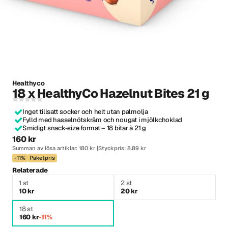
Healthyco
18 x HealthyCo Hazelnut Bites 21 g
Inget tillsatt socker och helt utan palmolja
Fylld med hasselnötskräm och nougat i mjölkchoklad
Smidigt snack-size format – 18 bitar à 21 g
160 kr
Summan av lösa artiklar: 180 kr
Styckpris: 8.89 kr
-11%
Paketpris
Relaterade
1 st
2 st
10 kr
20 kr
18 st
160 kr
-11%