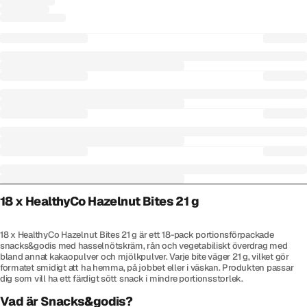
18 x HealthyCo Hazelnut Bites 21 g
18 x HealthyCo Hazelnut Bites 21 g är ett 18-pack portionsförpackade
snacks&godis med hasselnötskräm, rån och vegetabiliskt överdrag med
bland annat kakaopulver och mjölkpulver. Varje bite väger 21 g, vilket gör
formatet smidigt att ha hemma, på jobbet eller i väskan. Produkten passar
dig som vill ha ett färdigt sött snack i mindre portionsstorlek.
Vad är Snacks&godis?