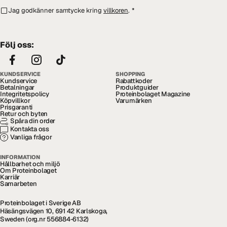
Jag godkänner samtycke kring
villkoren
.
*
Följ oss:
KUNDSERVICE
SHOPPING
Kundservice
Rabattkoder
Betalningar
Produktguider
Integritetspolicy
Proteinbolaget Magazine
Köpvillkor
Varumärken
Prisgaranti
Retur och byten
Spåra din order
Kontakta oss
Vanliga frågor
INFORMATION
Hållbarhet och miljö
Om Proteinbolaget
Karriär
Samarbeten
Proteinbolaget i Sverige AB
Häsängsvägen 10, 691 42 Karlskoga,
Sweden (org.nr 556884-6132)