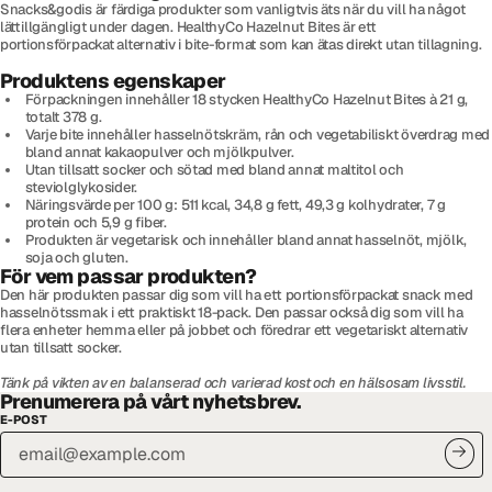
Snacks&godis är färdiga produkter som vanligtvis äts när du vill ha något
lättillgängligt under dagen. HealthyCo Hazelnut Bites är ett
portionsförpackat alternativ i bite-format som kan ätas direkt utan tillagning.
Produktens egenskaper
Förpackningen innehåller 18 stycken HealthyCo Hazelnut Bites à 21 g,
totalt 378 g.
Varje bite innehåller hasselnötskräm, rån och vegetabiliskt överdrag med
bland annat kakaopulver och mjölkpulver.
Utan tillsatt socker och sötad med bland annat maltitol och
steviolglykosider.
Näringsvärde per 100 g: 511 kcal, 34,8 g fett, 49,3 g kolhydrater, 7 g
protein och 5,9 g fiber.
Produkten är vegetarisk och innehåller bland annat hasselnöt, mjölk,
soja och gluten.
För vem passar produkten?
Den här produkten passar dig som vill ha ett portionsförpackat snack med
hasselnötssmak i ett praktiskt 18-pack. Den passar också dig som vill ha
flera enheter hemma eller på jobbet och föredrar ett vegetariskt alternativ
utan tillsatt socker.
Tänk på vikten av en balanserad och varierad kost och en hälsosam livsstil.
Prenumerera på vårt nyhetsbrev.
E-POST