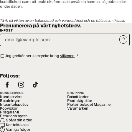
kosttillskott samt ett praktiskt format att använda hemma, på jobbet eller
under dagen.
Tänk på vikten av en balanserad och varierad kost och en hälsosam livsstil.
Prenumerera på vårt nyhetsbrev.
E-POST
Jag godkänner samtycke kring
villkoren
.
*
Följ oss:
KUNDSERVICE
SHOPPING
Kundservice
Rabattkoder
Betalningar
Produktguider
Integritetspolicy
Proteinbolaget Magazine
Köpvillkor
Varumärken
Prisgaranti
Retur och byten
Spåra din order
Kontakta oss
Vanliga frågor