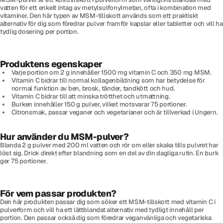
vatten för ett enkelt intag av metylsulfonylmetan, ofta i kombination med
vitaminer. Den här typen av MSM-tillskott används som ett praktiskt
alternativ för dig som föredrar pulver framför kapslar eller tabletter och vill ha
tydlig dosering per portion.
Produktens egenskaper
Varje portion om 2 g innehåller 1500 mg vitamin C och 350 mg MSM.
Vitamin C bidrar till normal kollagenbildning som har betydelse för
normal funktion av ben, brosk, tänder, tandkött och hud.
Vitamin C bidrar till att minska trötthet och utmattning.
Burken innehåller 150 g pulver, vilket motsvarar 75 portioner.
Citronsmak, passar veganer och vegetarianer och är tillverkad i Ungern.
Hur använder du MSM-pulver?
Blanda 2 g pulver med 200 ml vatten och rör om eller skaka tills pulvret har
löst sig. Drick direkt efter blandning som en del av din dagliga rutin. En burk
ger 75 portioner.
För vem passar produkten?
Den här produkten passar dig som söker ett MSM-tillskott med vitamin C i
pulverform och vill ha ett lättblandat alternativ med tydligt innehåll per
portion. Den passar också dig som föredrar veganvänliga och vegetariska