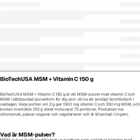
BioTechUSA MSM + Vitamin C 150 g
BioTechUSA MSM + Vitamin C 150 g är ett MSM-pulver med vitamin C och
MSM i lättblandad pulverform för dig som vill ha ett smidigt kosttillskott i
vardagen. Varje portion om 2 g ger 1500 mg vitamin C och 350 mg MSM, och
burken innehåller 150 g vilket motsvarar 75 portioner. Produkten har
citronsmak, passar veganer och vegetarianer och är tillverkad i Ungern.
Vad är MSM-pulver?
MSM-pulver är ett kosttillskott i pulverform som vanligtvis blandas med