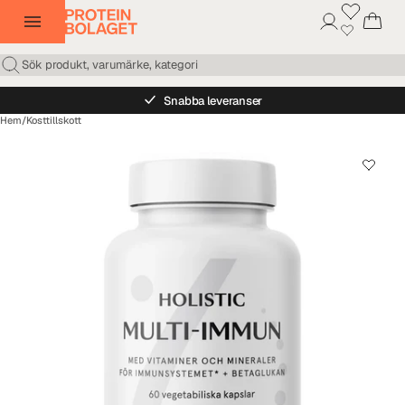
Snabba leveranser
Hem
/
Kosttillskott