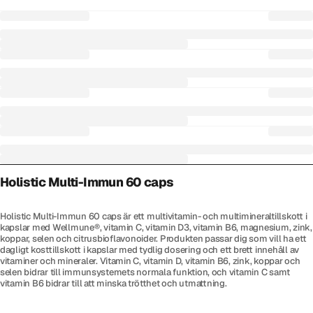
Holistic Multi-Immun 60 caps
Holistic Multi-Immun 60 caps är ett multivitamin- och multimineraltillskott i
kapslar med Wellmune®, vitamin C, vitamin D3, vitamin B6, magnesium, zink,
koppar, selen och citrusbioflavonoider. Produkten passar dig som vill ha ett
dagligt kosttillskott i kapslar med tydlig dosering och ett brett innehåll av
vitaminer och mineraler. Vitamin C, vitamin D, vitamin B6, zink, koppar och
selen bidrar till immunsystemets normala funktion, och vitamin C samt
vitamin B6 bidrar till att minska trötthet och utmattning.