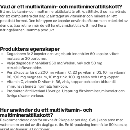
Vad är ett multivitamin- och multimineraltillskott?
Ett multivitamin- och multimineraltillskott är ett kosttillskott som används
för att komplettera det dagliga intaget av vitaminer och mineraler i ett
praktiskt format. Den här typen av kapslar används ofta som en enkel del av
den dagliga rutinen när du vill ha ett smidigt tillskott med flera
näringsämnen i samma produkt.
Produktens egenskaper
Dagsdosen är 2 kapslar och varje burk innehåller 60 kapslar, vilket
motsvarar 30 portioner.
Varje dagsdos innehåller 250 mg Wellmune® och 50 mg
citrusbioflavonoider.
Per 2 kapslar får du 200 mg vitamin C, 20 µg vitamin D3, 10 mg vitamin
B6, 100 mg magnesium, 10 mg zink, 100 µg selen och 1 mg koppar.
Vitamin C, vitamin D, vitamin B6, zink, koppar och selen bidrar till
immunsystemets normala funktion.
Produkten är tillverkad i Sverige. Ursprung för vitaminer, mineraler och
övriga råvaror varierar.
Hur använder du ett multivitamin- och
multimineraltillskott?
Rekommenderad dos för vuxna är 2 kapslar per dag. Svälj kapslarna med
vatten som en del av din dagliga rutin. En förpackning innehåller 60 kapslar,
vilket motsvarar 30 portioner.