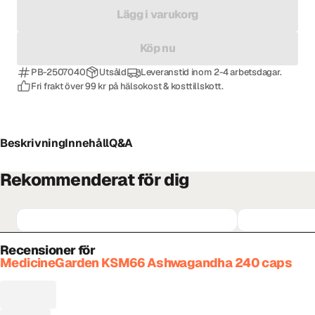
Lägg i varukorg
Köp nu
PB-2507040
Utsåld
Leveranstid inom 2-4 arbetsdagar.
Fri frakt över 99 kr på hälsokost & kosttillskott.
Beskrivning
Innehåll
Q&A
Rekommenderat för dig
Recensioner för
MedicineGarden KSM66 Ashwagandha 240 caps