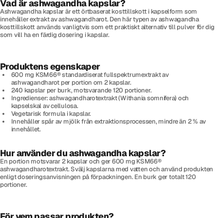
Vad är ashwagandha kapslar?
Ashwagandha kapslar är ett örtbaserat kosttillskott i kapselform som
innehåller extrakt av ashwagandharot. Den här typen av ashwagandha
kosttillskott används vanligtvis som ett praktiskt alternativ till pulver för dig
som vill ha en färdig dosering i kapslar.
Produktens egenskaper
600 mg KSM66® standardiserat fullspektrumextrakt av
ashwagandharot per portion om 2 kapslar.
240 kapslar per burk, motsvarande 120 portioner.
Ingredienser: ashwagandharotextrakt (Withania somnifera) och
kapselskal av cellulosa.
Vegetarisk formula i kapslar.
Innehåller spår av mjölk från extraktionsprocessen, mindre än 2 % av
innehållet.
Hur använder du ashwagandha kapslar?
En portion motsvarar 2 kapslar och ger 600 mg KSM66®
ashwagandharotextrakt. Svälj kapslarna med vatten och använd produkten
enligt doseringsanvisningen på förpackningen. En burk ger totalt 120
portioner.
För vem passar produkten?