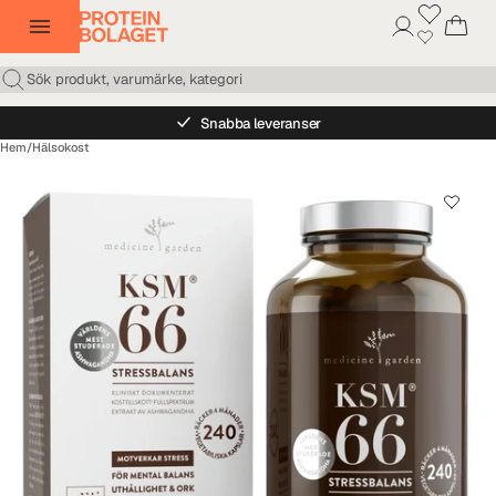
Snabba leveranser
Hem
/
Hälsokost