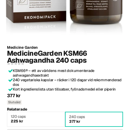
Medicine Garden
MedicineGarden KSM66
Ashwagandha 240 caps
KSM66® – ett av världens mest dokumenterade
ashwagandhaextrakt
240 vegetariska kapslar – räcker i 120 dagar vid rekommenderad
dos
Kort ingredienslista utan tillsatser, fyllnadsmedel eller piperin
377 kr
Slutsåld
Relaterade
120 caps
240 caps
225 kr
377 kr