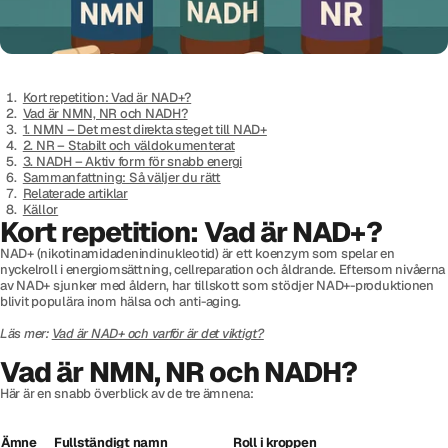
Kort repetition: Vad är NAD+?
Vad är NMN, NR och NADH?
1. NMN – Det mest direkta steget till NAD+
2. NR – Stabilt och väldokumenterat
3. NADH – Aktiv form för snabb energi
Sammanfattning: Så väljer du rätt
Relaterade artiklar
Källor
Kort repetition: Vad är NAD+?
NAD+ (nikotinamidadenindinukleotid) är ett koenzym som spelar en
nyckelroll i energiomsättning, cellreparation och åldrande. Eftersom nivåerna
av NAD+ sjunker med åldern, har tillskott som stödjer NAD+-produktionen
blivit populära inom hälsa och anti-aging.
Läs mer:
Vad är NAD+ och varför är det viktigt?
Vad är NMN, NR och NADH?
Här är en snabb överblick av de tre ämnena:
Ämne
Fullständigt namn
Roll i kroppen