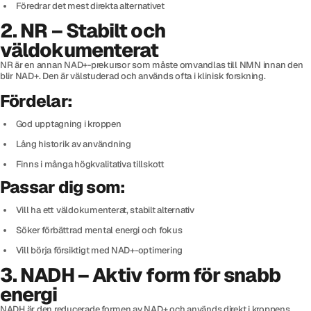
Föredrar det mest direkta alternativet
2. NR – Stabilt och
väldokumenterat
NR är en annan NAD+-prekursor som måste omvandlas till NMN innan den
blir NAD+. Den är välstuderad och används ofta i klinisk forskning.
Fördelar:
God upptagning i kroppen
Lång historik av användning
Finns i många högkvalitativa tillskott
Passar dig som:
Vill ha ett väldokumenterat, stabilt alternativ
Söker förbättrad mental energi och fokus
Vill börja försiktigt med NAD+-optimering
3. NADH – Aktiv form för snabb
energi
NADH är den reducerade formen av NAD+ och används direkt i kroppens