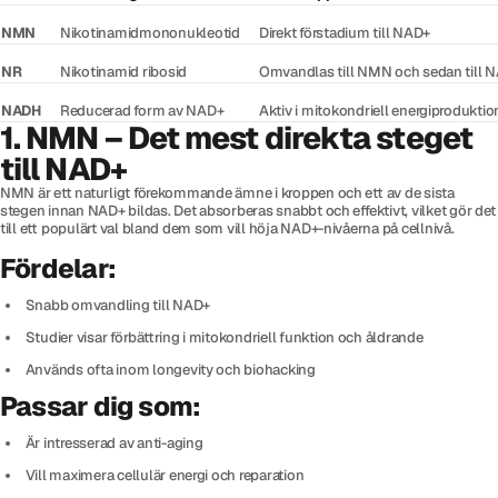
NMN
Nikotinamidmononukleotid
Direkt förstadium till NAD+
NR
Nikotinamid ribosid
Omvandlas till NMN och sedan till 
NADH
Reducerad form av NAD+
Aktiv i mitokondriell energiproduktio
1. NMN – Det mest direkta steget
till NAD+
NMN är ett naturligt förekommande ämne i kroppen och ett av de sista
stegen innan NAD+ bildas. Det absorberas snabbt och effektivt, vilket gör det
till ett populärt val bland dem som vill höja NAD+-nivåerna på cellnivå.
Fördelar:
Snabb omvandling till NAD+
Studier visar förbättring i mitokondriell funktion och åldrande
Används ofta inom longevity och biohacking
Passar dig som:
Är intresserad av anti-aging
Vill maximera cellulär energi och reparation