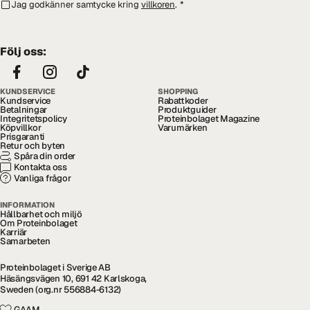
Jag godkänner samtycke kring
villkoren
.
*
Följ oss:
KUNDSERVICE
SHOPPING
Kundservice
Rabattkoder
Betalningar
Produktguider
Integritetspolicy
Proteinbolaget Magazine
Köpvillkor
Varumärken
Prisgaranti
Retur och byten
Spåra din order
Kontakta oss
Vanliga frågor
INFORMATION
Hållbarhet och miljö
Om Proteinbolaget
Karriär
Samarbeten
Proteinbolaget i Sverige AB
Häsängsvägen 10, 691 42 Karlskoga,
Sweden (org.nr 556884-6132)
GAAM