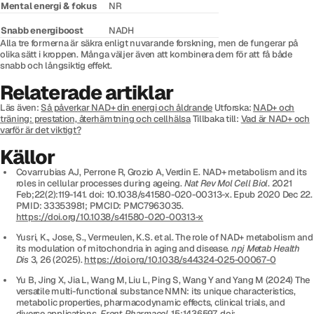
Mental energi & fokus
NR
Snabb energiboost
NADH
Alla tre formerna är säkra enligt nuvarande forskning, men de fungerar på
olika sätt i kroppen. Många väljer även att kombinera dem för att få både
snabb och långsiktig effekt.
Relaterade artiklar
Läs även:
Så påverkar NAD+ din energi och åldrande
Utforska:
NAD+ och
träning: prestation, återhämtning och cellhälsa
Tillbaka till:
Vad är NAD+ och
varför är det viktigt?
Källor
Covarrubias AJ, Perrone R, Grozio A, Verdin E. NAD+ metabolism and its
roles in cellular processes during ageing.
Nat Rev Mol Cell Biol
. 2021
Feb;22(2):119-141. doi: 10.1038/s41580-020-00313-x. Epub 2020 Dec 22.
PMID: 33353981; PMCID: PMC7963035.
https://doi.org/10.1038/s41580-020-00313-x
Yusri, K., Jose, S., Vermeulen, K.S. et al. The role of NAD+ metabolism and
its modulation of mitochondria in aging and disease.
npj Metab Health
Dis
3, 26 (2025).
https://doi.org/10.1038/s44324-025-00067-0
Yu B, Jing X, Jia L, Wang M, Liu L, Ping S, Wang Y and Yang M (2024) The
versatile multi-functional substance NMN: its unique characteristics,
metabolic properties, pharmacodynamic effects, clinical trials, and
diverse applications.
Front. Pharmacol.
15:1436597. doi: