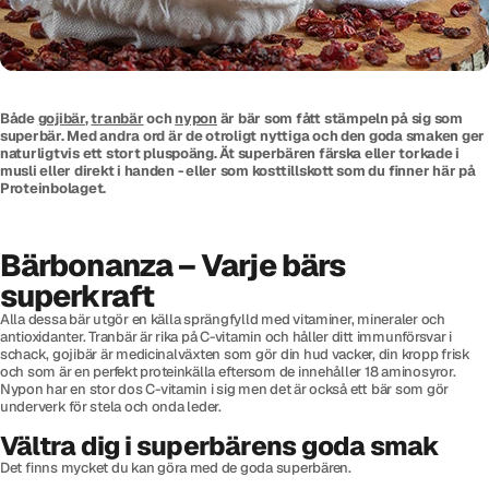
Både
gojibär
,
tranbär
och
nypon
är bär som fått stämpeln på sig som
superbär. Med andra ord är de otroligt nyttiga och den goda smaken ger
naturligtvis ett stort pluspoäng. Ät superbären färska eller torkade i
musli eller direkt i handen - eller som kosttillskott som du finner här på
Proteinbolaget.
Bärbonanza – Varje bärs
superkraft
Alla dessa bär utgör en källa sprängfylld med vitaminer, mineraler och
antioxidanter. Tranbär är rika på C-vitamin och håller ditt immunförsvar i
schack, gojibär är medicinalväxten som gör din hud vacker, din kropp frisk
och som är en perfekt proteinkälla eftersom de innehåller 18 aminosyror.
Nypon har en stor dos C-vitamin i sig men det är också ett bär som gör
underverk för stela och onda leder.
Vältra dig i superbärens goda smak
Det finns mycket du kan göra med de goda superbären.