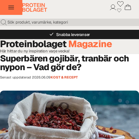
Snabba leveranser
Proteinbolaget
Magazine
Här hittar du ny inspiration varje vecka!
Superbären gojibär, tranbär och
nypon – Vad gör de?
Senast uppdaterad
2026.06.09
KOST & RECEPT