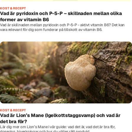
KOST & RECEPT
Vad är pyridoxin och P-5-P – skillnaden mellan olika
former av vitamin B6
Vad är skillnaden mellan pyridoxin och P-5-P - aktivt vitamin B6? Det kan
vara relevant för dig som funderar på tillskott av vitamin B6.
KOST & RECEPT
Vad är Lion’s Mane (Igelkottstaggsvamp) och vad är
det bra för?
Lär dig mer om Lion’s Mane i vår guide: vad det är, vad det är bra för,
dosering, biverkningar och hur du väljer rätt produkt.