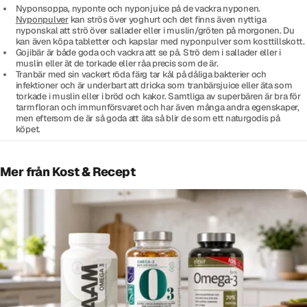
Nyponsoppa, nyponte och nyponjuice på de vackra nyponen.
Nyponpulver
kan strös över yoghurt och det finns även nyttiga
nyponskal att strö över sallader eller i muslin/gröten på morgonen. Du
kan även köpa tabletter och kapslar med nyponpulver som kosttillskott.
Gojibär är både goda och vackra att se på. Strö dem i sallader eller i
muslin eller ät de torkade eller råa precis som de är.
Tranbär med sin vackert röda färg tar kål på dåliga bakterier och
infektioner och är underbart att dricka som tranbärsjuice eller äta som
torkade i muslin eller i bröd och kakor. Samtliga av superbären är bra för
tarmfloran och immunförsvaret och har även många andra egenskaper,
men eftersom de är så goda att äta så blir de som ett naturgodis på
köpet.
Mer från Kost & Recept