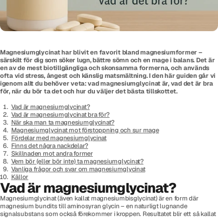
Magnesiumglycinat har blivit en favorit bland magnesiumformer –
särskilt för dig som söker lugn, bättre sömn och en mage i balans. Det är
en av de mest biotillgängliga och skonsamma formerna, och används
ofta vid stress, ångest och känslig matsmältning. I den här guiden går vi
igenom allt du behöver veta: vad magnesiumglycinat är, vad det är bra
för, när du bör ta det och hur du väljer det bästa tillskottet.
Vad är magnesiumglycinat?
Vad är magnesiumglycinat bra för?
När ska man ta magnesiumglycinat?
Magnesiumglycinat mot förstoppning och sur mage
Fördelar med magnesiumglycinat
Finns det några nackdelar?
Skillnaden mot andra former
Vem bör (eller bör inte) ta magnesiumglycinat?
Vanliga frågor och svar om magnesiumglycinat
Källor
Vad är magnesiumglycinat?
Magnesiumglycinat (även kallat magnesiumbisglycinat) är en form där
magnesium bundits till aminosyran glycin – en naturligt lugnande
signalsubstans som också förekommer i kroppen. Resultatet blir ett så kallat