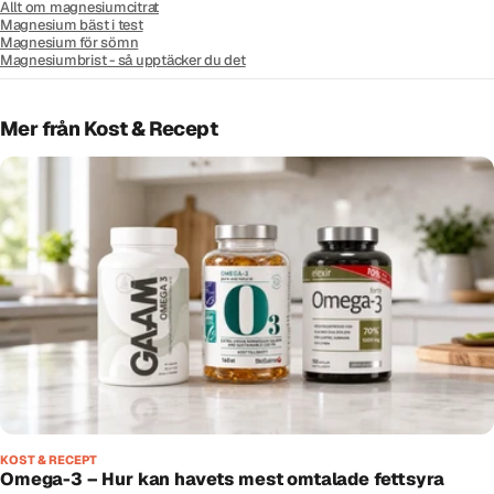
Allt om magnesiumcitrat
Magnesium bäst i test
Magnesium för sömn
Magnesiumbrist - så upptäcker du det
Mer från Kost & Recept
KOST & RECEPT
Omega-3 – Hur kan havets mest omtalade fettsyra