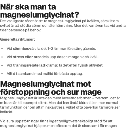
När ska man ta
magnesiumglycinat?
Det vanligaste rådet är att ta magnesiumglycinat på kvällen, särskilt om
syftet är att stödja sömn och återhämtning. Men det kan även tas vid andra
tider beroende på behov.
Generella riktlinjer:
Vid
sömnbesvär
: ta det 1–2 timmar före sänggående.
Vid
stress eller oro
: dela upp dosen morgon och kväll.
Vid
träningsrelaterad kramp
: ta det efter fysisk aktivitet.
Alltid i samband med måltid för bästa upptag.
Magnesiumglycinat mot
förstoppning och sur mage
Magnesiumglycinat är inte den mest laxerande formen – tvärtom, det är
mildare än till exempel citrat. Men det kan ändå bidra till en mer normal
tarmfunktion genom att minska stress, vilket ofta påverkar tarmrörelser
indirekt.
Vid sura uppstötningar finns inget tydligt vetenskapligt stöd för att
magnesiumglycinat hjälper, men eftersom det är skonsamt för magen