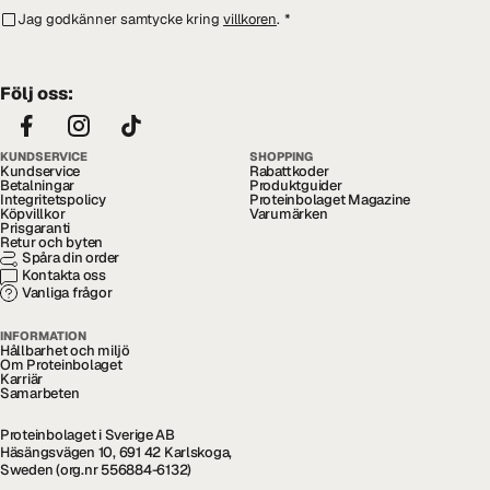
Jag godkänner samtycke kring
villkoren
.
*
Följ oss:
KUNDSERVICE
SHOPPING
Kundservice
Rabattkoder
Betalningar
Produktguider
Integritetspolicy
Proteinbolaget Magazine
Köpvillkor
Varumärken
Prisgaranti
Retur och byten
Spåra din order
Kontakta oss
Vanliga frågor
INFORMATION
Hållbarhet och miljö
Om Proteinbolaget
Karriär
Samarbeten
Proteinbolaget i Sverige AB
Häsängsvägen 10, 691 42 Karlskoga,
Sweden (org.nr 556884-6132)