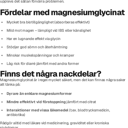
upplevs det sällan förvärra problemen.
Fördelar med magnesiumglycinat
Mycket bra biotillgänglighet (absorberas effektivt)
Mild mot magen – lämpligt vid IBS eller känslighet
Har en lugnande effekt via glycin
Stödjer god sömn och återhämtning
Minskar muskelspänningar och kramper
Låg risk för diarré jämfört med andra former
Finns det några nackdelar?
Magnesiumglycinat är i regel mycket säkert, men det kan finnas några saker
att tänka på:
Dyrare än enklare magnesiumformer
Mindre effektivt vid förstoppning
jämfört med citrat
Interaktioner med vissa läkemedel
(t.ex. blodtrycksmedicin,
antibiotika)
Rådgör alltid med läkare vid medicinering, graviditet eller kroniska
sjukdomar.