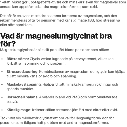
"kelat", vilket gör upptaget effektivare och minskar risken för magbesvär som
annars kan uppstå med andra magnesiumformer, som oxid.
Det här är en av de mest skonsamma formerna av magnesium, och den
rekommenderas ofta för personer med känslig mage, IBS, hög stressnivå
eller sömnproblem.
Vad är magnesiumglycinat bra
för?
Magnesiumglycinat är särskilt populärt bland personer som söker:
Bättre sömn:
Glycin verkar lugnande på nervsystemet, vilket kan
förbättra insomning och djupsömn.
Stressreducering:
Kombinationen av magnesium och glycin kan hjälpa
till att minska känslor av oro och spänning.
Muskelavslappning:
Hjälper till att minska kramper, ryckningar och
spända muskler.
Hormonell balans:
Används ibland vid PMS och hormonrelaterade
besvär.
Känslig mage:
Irriterar sällan tarmarna jämfört med citrat eller oxid.
Tack vare sin mildhet är glycinat ett bra val för långvarigt bruk och för
personer som tidigare haft problem med andra magnesiumformer.